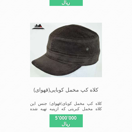
ریال
کلاه کپ مخمل کوبایی(قهوای)
کلاه کپ مخمل کوبای(قهوای) جنس این
کلاه مخمل کبریتی که ازپنبه تهیه شده
بسیار سبک و خوش فرم که بر روی سر به
5٬000٬000
طور کامل می نشیند
ریال