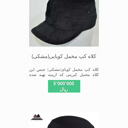
کلاه کپ مخمل کوبایی(مشکی)
کلاه کپ مخمل کوبای(مشکی) جنس این
کلاه مخمل کبریتی که ازپنبه تهیه شده
بسیار سبک و خوش فرم که بر روی سر به
5٬000٬000
طور کامل می نشیند
ریال