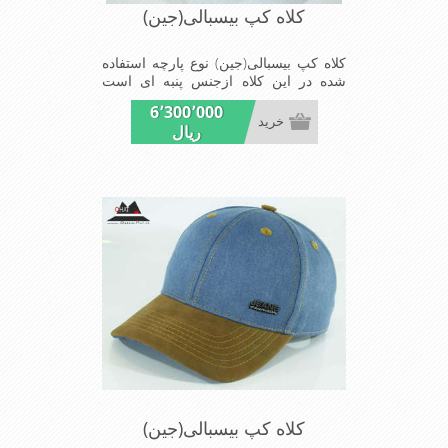
کلاه کپ بیسبالی(جین)
کلاه کپ بیسبالی(جین) نوع پارچه استفاده
شده در این کلاه ازجنس پنبه ای است
ونقاب که مناسب این شکل ازکلاه است
6٬300٬000
شیک و مناسب افراد خوش پوش جنس
خرید
ریال
عالی ,دوخت مناسب , سبکی, خوش فرمی
از دیگر خصوصیات این کلاه می باشند
کلاه کپ بیسبالی(جین)