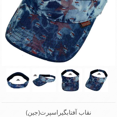
نقاب آفتابگیراسپرت(جین)