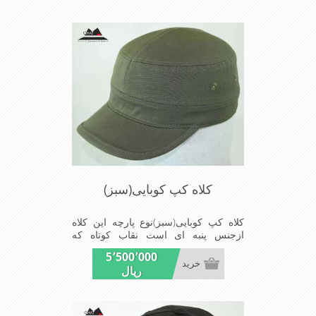
کلاه کپ کوبایی(سبز)
کلاه کپ کوبایی(سبز)نوع پارچه این کلاه
ازجنس پنبه ای است نقاب کوتاه که
مناسب این شکل ازکلاه است شیک
5٬500٬000
ومناسب افرادخوش پوش جنس
خرید
ریال
عالی,دوخت مناسب,سبکی,خوش فرمی
ازدیگرخصوصیات این کلاه می باشند