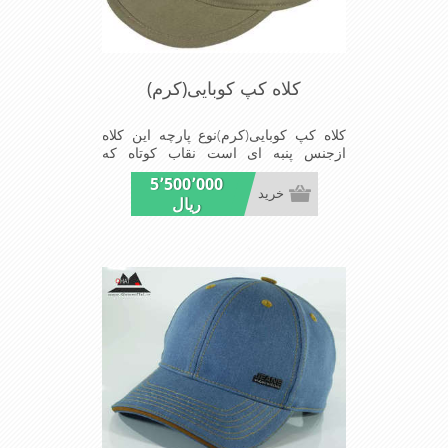
کلاه کپ کوبایی(کرم)
کلاه کپ کوبایی(کرم)نوع پارچه این کلاه
ازجنس پنبه ای است نقاب کوتاه که
مناسب این شکل ازکلاه است شیک
5٬500٬000
ومناسب افرادخوش پوش جنس
خرید
ریال
عالی,دوخت مناسب,سبکی,خوش فرمی از
دیگرخصوصیات این کلاه می باشند