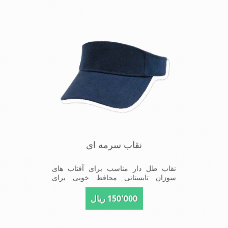
نقاب سرمه ای
نقاب طل دار مناسب برای آفتاب های
سوزان تابستانی محافظ خوبی برای
پوست صورت در برابر نور خورشید بسیار
سبک و دارای طل نگاه دارنده بر روی سر
150٬000 ریال