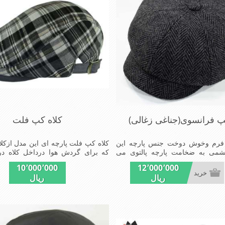
پ فرانسوی(جناغی زغالی)
کلاه کپ فلت
فرم وخوش دوخت جنس پارچه این
کلاه کپ فلت پارچه ای این مدل ازکلا
ً پشمی به ضخامت پارچه پالتوی می
که برای گردش هوا درداخل کلاه د
داخل کلاه ساتن (آسترکت
ازپارچه پیراهن نخی استفاده شده
10٬000٬000
12٬000٬000
ت شیک ومدروزسبک و راحت
تابستان احساس گرمای کمی شود شی
خرید
ریال
ریال
افراد خوش پوش جنس عالی ,دوخت
سبکی, خوش فرمی از دیگر خصوصیات
می باشند