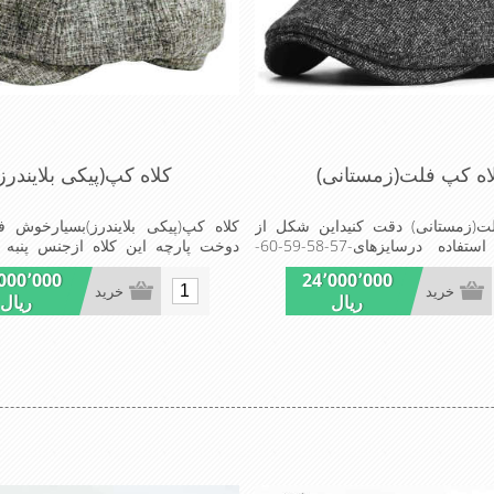
اه کپ فلت(زمستانی)
کلاه کپ(پیکی بلایندرز
ت(زمستانی) دقت کنیداین شکل از
کلاه کپ(پیکی بلایندرز)بسیارخوش
کلاه قابل استفاده درسایزهای-57-58-59-60-
دوخت پارچه این کلاه ازجنس پنبه
مت پارچه این مدل کلاه به شکلی
پارچه پیراهن تولیدشده است وجنس 
000٬000
24٬000٬000
مدل کلاه را میتوانید فقط در زمستان
پارچه پنبه ای نازک است شیک وم
خرید
خرید
ریال
ریال
د پارچه ای رویه و آسترکلاه ضخیم
راحت
اه دارای بند گیربرای تنظیم سایز