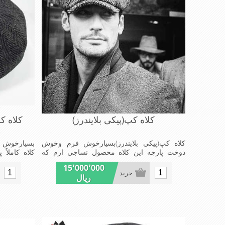
کلاه کپ(پیکی بلایندرز)
کلاه ک
کلاه کپ(پیکی بلایندرز)بسیارخوش فرم وخوش
بسیارخوش 
دوخت پارچه این کلاه محصول نساجی ارم که
کلاه کاملا
ازنخ اکریلیک تولیدشده است وجنس پارچه این
باشدآستر
15٬000٬000
کلاه ضخامت پالتو رادارامی باشدآسترکلاه ساتن
شلواری)اس
خرید
ریال
است که شیک ومدروزسبک و راحت