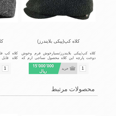
کلاه کپ(پیکی بلایندرز)
کل
کلاه کپ(پیکی بلایندرز)بسیارخوش فرم وخوش
کلاه کپ فل
دوخت پارچه این کلاه محصول نساجی ارم که
ازنخ اکریلیک تولیدشده است وجنس پارچه این
میباشد ضخا
15٬000٬000
کلاه ضخامت پالتو رادارامی باشدآسترکلاه ساتن
است که این 
خرید
ریال
است که شیک ومدروزسبک و راحت
استفاده کنی
است پشت کل
سر استmade in China
محصولات مرتبط