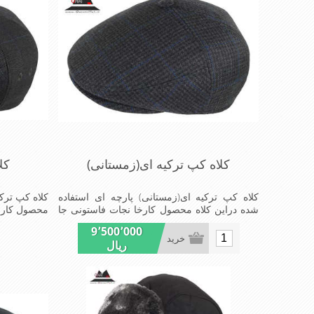
کلاه کپ ترکیه ای(زمستانی)
کل
کلاه کپ ترکیه ای(زمستانی) پارچه ای استفاده
کلاه کپ ترکی
شده دراین کلاه محصول کارخا نجات فاستونی جا
مه با ترکیب 45%پشم و65% نخ ترویرا است شیک
پش
9٬500٬000
ومناسب افرادخوش پوش جنس عالی,دوخت
ای(تریکو)ا
خرید
ریال
مناسب,سبکی,خوش فرمی از دیگرخصوصیات این
پوش جنس 
کلاه می باشند
فرمی ازدیگر