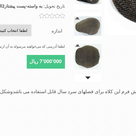
تاریخ تحویل:
به واسته-پست پیشتاز2الی4روز-تیپاکس2الی3روز-شهرتهران اسنپ2الی4ساعت
اندازه
لطفا آدرسی که می‌خواهید مرسوله به آن ارسا
7٬000٬000 ریال
م این کلاه برای فصلهای سرد سال قابل استفاده می باشدوشکل ظاه