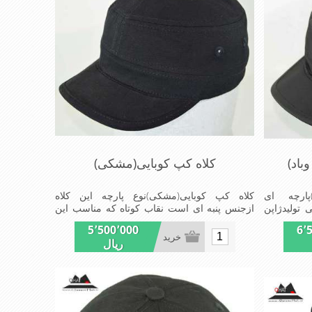
باد)
کلاه کپ کوبایی(مشکی)
پارچه ای
کلاه کپ کوبایی(مشکی)نوع پارچه این کلاه
تولیدژاپن
ازجنس پنبه ای است نقاب کوتاه که مناسب این
Waterp)است ازجنس شمعی
شکل ازکلاه است شیک ومناسب افراد خوش
5٬500٬000
6٬
می شودشیک
پوش جنس عالی,دوخت مناسب,سبکی,خوش
خرید
ریال
لی,دوخت
فرمی ازدیگرخصوصیات این کلاه می باشند
وصیات این