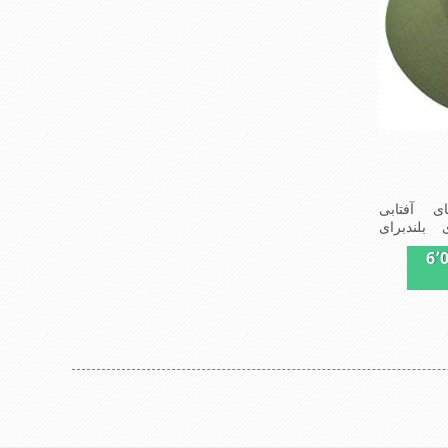
 آفتابی
بلندبرای
6٬