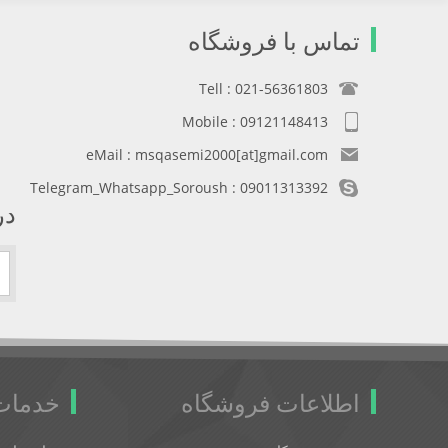
تماس با فروشگاه
Tell : 021-56361803
Mobile : 09121148413
eMail : msqasemi2000[at]gmail.com
Telegram_Whatsapp_Soroush : 09011313392
در
اطلاعات فروشگاه
خدمات