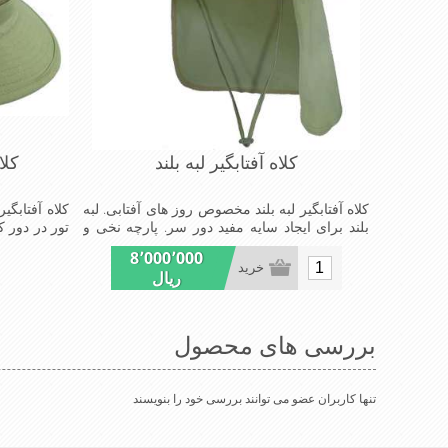
کلاه آفتابگیر لبه بلند
کلا
کلاه آفتابگیر لبه بلند مخصوص روز های آفتابی. لبه
کلاه آفتابگیر
بلند برای ایجاد سایه مفید دور سر. پارچه نخی و
تور در دور ک
عرق گیر. خنک کننده سر. کاملا سبک و راحت
سر در استفا
8٬000٬000
باشد
خرید
ریال
بررسی های محصول
تنها کاربران عضو می توانند بررسی خود را بنویسند