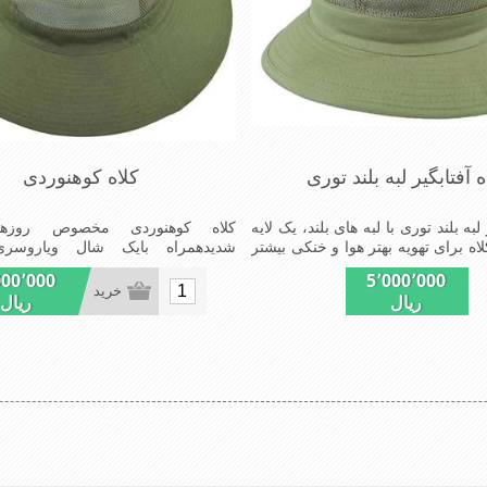
ه آفتابگیر لبه بلند توری
کلاه کوهنوردی
 لبه بلند توری با لبه های بلند، یک لایه
کلاه کوهنوردی مخصوص روزهای
لاه برای تهویه بهتر هوا و خنکی بیشتر
شدیدهمراه بایک شال ویاروسری 
ده های طولانی از این کلاه مفید می
جلوگیری بیشترازتابش مستقیم آفتاب.
000٬000
5٬000٬000
خرید
ریال
ریال