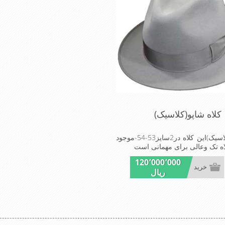
کلاه شاپو(کلاسیک)
کلاه شاپو(کلاسیک)این کلاه در2سایز53-54-موجود
ه تک وعالی برای مهمانی است
120٬000٬000
خرید
ریال