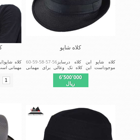
کلاه شاپو
کل
کلاه شاپو این کلاه درسایز56-57-58-59-60
کلاه شاپو(ای
موجوداست این کلاه تک وعالی برای مهمانی
مهمانی است e in China
استMADE IN CHINA
6٬500٬000
ریال