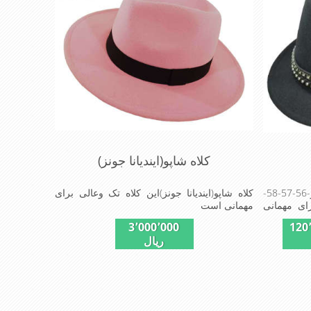
کلاه شاپو(ایندیانا جونز)
کلاه شاپو(کلاسیک) این کلاه درسایز-56-57-58-
کلاه شاپو(ایندیانا جونز)این کلاه تک وعالی برای
ای مهمانی
مهمانی است
3٬000٬000
120
ریال