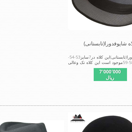
ه شاپوفدورا(تابستانی)
کلاه شاپوفدورا(تابستانی)این کلاه در7سایز53-54-
55-56-57-58-59موجود است این کلاه تک وعالی
Made in Tu
7٬000٬000
ریال