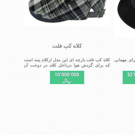
کلاه کپ فلت
رای مهمانی
کلاه کپ فلت پارچه ای این مدل ازکلاه پنبه است
که برای گردش هوا درداخل کلاه در دوخت آن
ازپارچه پیراهن نخی استفاده شده تادرهوای
10٬000٬000
32٬
تابستان احساس گرمای کمی شود شیک و مناسب
ریال
افراد خوش پوش جنس عالی ,دوخت مناسب ,
سبکی, خوش فرمی از دیگر خصوصیات این کلاه
می باشند