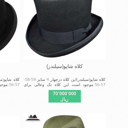
کلاه شاپو(سیلندر)
کلاه شاپو(سیلندر)این کلاه درچهار 4 سایز-59-58-
57-56-موجود است این کلاه تک وعالی برای
57-56
مهمانی است
مهمانی است
70٬000٬000
ریال