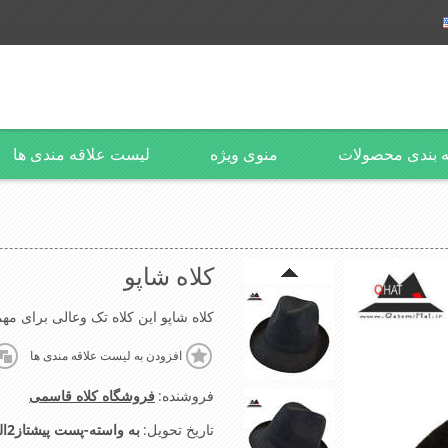
 بندی محصولات
منوی ویژه
لیست علاقه مندی ها
کلاه شاپو
کلاه شاپو این کلاه تک وعالی برای مهمانی استNA
افزودن به لیست علاقه مندی ها
فروشنده:
فروشگاه کلاه قاسمی
تاریخ تحویل:
به واسته-پست پیشتاز2الی4روز-تیپاکس2الی3روز-شهرتهران اسنپ2الی4ساعت