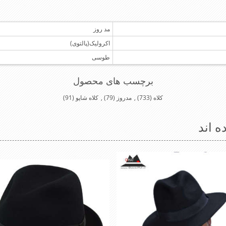
مد روز
اکرولیک(پالتوی)
طوسی
برچسب های محصول
کلاه
(733)
,
مدروز
(79)
,
کلاه شاپو
(91)
ه اند