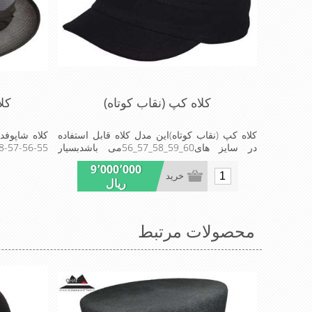
کلاه کپ (نقاب کوتاه)
کلا
کلاه کپ (نقاب کوتاه)این مدل کلاه قابل استفاده
در سایز های60_59_58_57_56می باشدبسیار
سبک و خوش فرم که بر روی سر به طور کامل
برای مهمانی استrkey
9٬000٬000
می نشیند
خرید
ریال
محصولات مرتبط