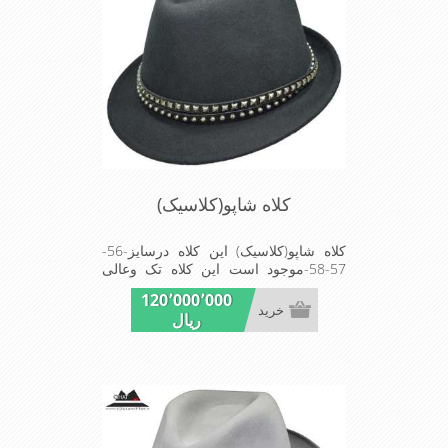
کلاه شاپو(کلاسیک)
کلاه شاپو(کلاسیک) این کلاه درسایز-56-
57-58-موجود است این کلاه تک وعالی
برای مهمانی است
120٬000٬000
خرید
ریال