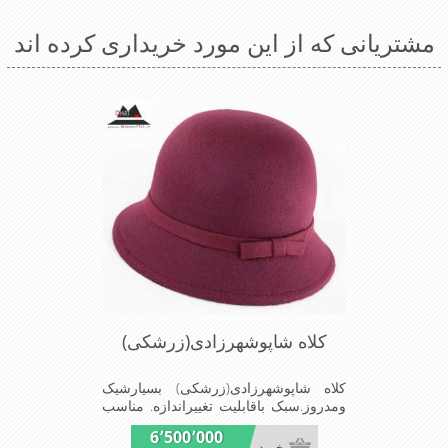
مشتریانی که از این مورد خریداری کرده اند
کلاه شاپوشهرزادی(زرشکی)
کلاه شاپوشهرزادی(زرشکی) بسیارشیک
ومدروز.سبک باقابلیت تغییراندازه. مناسب
میهمانی هاومجالس
6٬500٬000
خرید