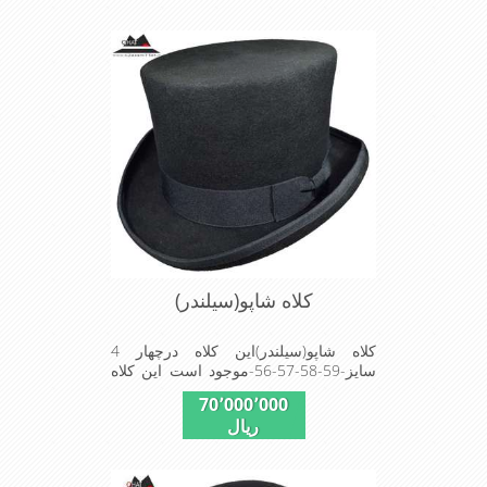
کلاه شاپو(سیلندر)
کلاه شاپو(سیلندر)این کلاه درچهار 4
سایز-59-58-57-56-موجود است این کلاه
تک وعالی برای مهمانی است
70٬000٬000
ریال