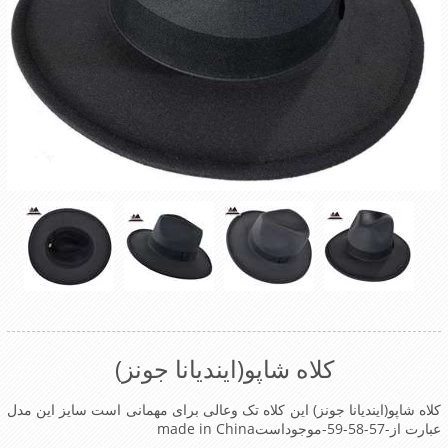
کلاه شاپو(ایندیانا جونز)
کلاه شاپو(ایندیانا جونز) این کلاه تک وعالی برای مهمانی است سایز این مدل
عبارت از-57-58-59-موجوداستmade in China