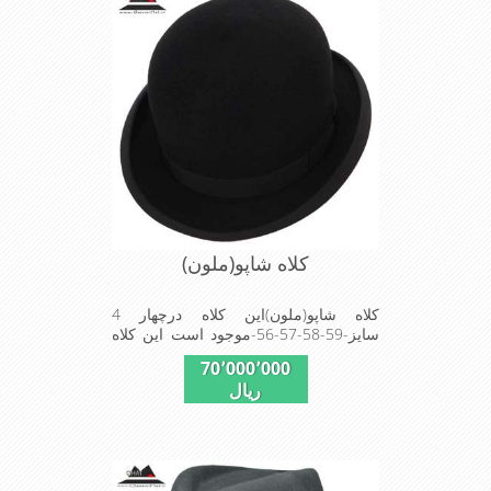
کلاه شاپو(ملون)
کلاه شاپو(ملون)این کلاه درچهار 4
سایز-59-58-57-56-موجود است این کلاه
تک وعالی برای مهمانی است
70٬000٬000
ریال