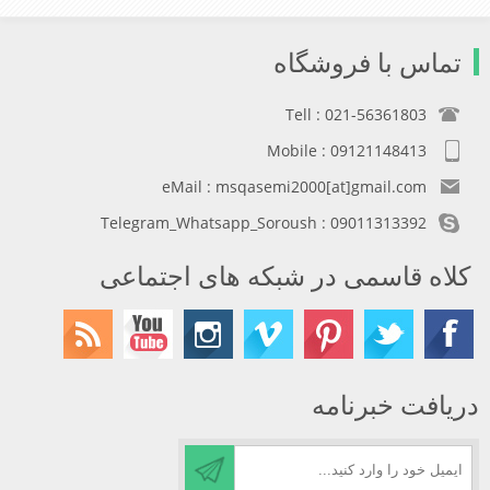
تماس با فروشگاه
Tell : 021-56361803
Mobile : 09121148413
eMail : msqasemi2000[at]gmail.com
Telegram_Whatsapp_Soroush : 09011313392
کلاه قاسمی در شبکه های اجتماعی
دریافت خبرنامه