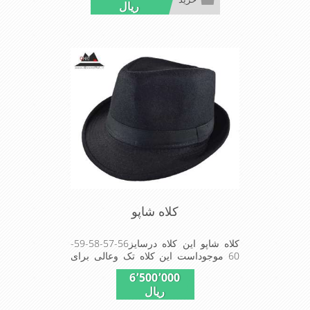
ریال
کلاه شاپو
کلاه شاپو این کلاه درسایز56-57-58-59-
60 موجوداست این کلاه تک وعالی برای
مهمانی استMADE IN CHINA
6٬500٬000
ریال