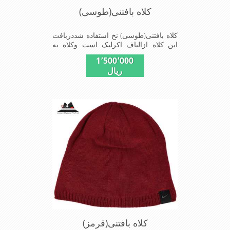
کلاه بافتنی(طوسی)
کلاه بافتنی(طوسی) نخ استفاده شددربافت
این کلاه ازالیاف اکرلیک است وکلاه به
خاطراستفاده ازدولایه بافت ضخامت
1٬500٬000
مناسبی درمقابل سرما رادارااست شیک
ریال
ومناسب افرادخوش پوش جنس
عالی,بافتی مناسب,سبکی,خوش فرمی
ازدیگر خصوصیات این کلاه می
باشندmade in China
کلاه بافتنی(قرمز)