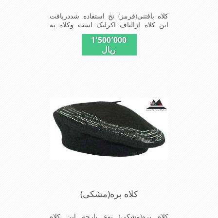
کلاه بافتنی(قرمز) نخ استفاده شددربافت
این کلاه ازالیاف اکرلیک است وکلاه به
خاطراستفاده ازدولایه بافت ضخامت
1٬500٬000
مناسبی درمقابل سرما رادارااست شیک
ریال
ومناسب افرادخوش پوش جنس
عالی,بافتی مناسب,سبکی,خوش فرمی
ازدیگر خصوصیات این کلاه می
باشندmade in China
کلاه بره(مشکی)
کلاه بره(مشکی) نوع پارچه این کلاه