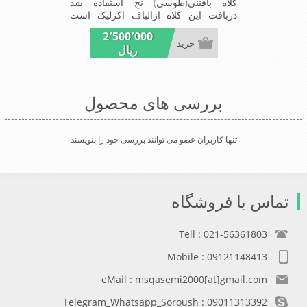
کلاه بافتنی(طوسی) نخ استفاده شد
دربافت این کلاه ازالیاف اکرلیک است
وکلاه به خاطراستفاده ازیک لایه بافت و
2٬500٬000
یک لایه خز مصنوی ضخامت مناسبی
خرید
ریال
درمقابل سرما را دارا است شیک ومناسب
افرادخوش پوش جنس عالی,بافتی
مناسب,سبکی,خوش فرمی ازدیگر
خصوصیات این کلاه می باشندmade in
بررسی های محصول
China
تنها کاربران عضو می توانند بررسی خود را بنویسند
تماس با فروشگاه
Tell : 021-56361803
Mobile : 09121148413
eMail : msqasemi2000[at]gmail.com
Telegram_Whatsapp_Soroush : 09011313392