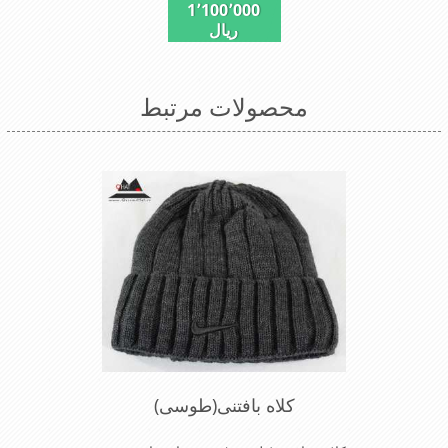
1٬100٬000
خاطراستفاده ازیک لایه بافت و یک لایه خز
ریال
مصنوی ضخامت مناسبی درمقابل سرما را
دارا است
محصولات مرتبط
کلاه بافتنی(طوسی)