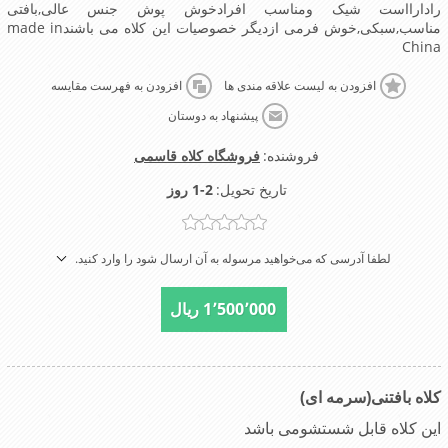
رادارااست شیک ومناسب افرادخوش پوش جنس عالی,بافتی
مناسب,سبکی,خوش فرمی ازدیگر خصوصیات این کلاه می باشندmade in
China
افزودن به لیست علاقه مندی ها
افزودن به فهرست مقایسه
پیشنهاد به دوستان
فروشنده:
فروشگاه کلاه قاسمی
تاریخ تحویل:
1-2 روز
لطفا آدرسی که می‌خواهید مرسوله به آن ارسال شود را وارد کنید.
1٬500٬000 ریال
کلاه بافتنی(سرمه ای)
این کلاه قابل شستشومی باشد