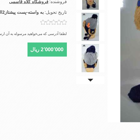
فروشنده:
فروشگاه کلاه قاسمی
تاریخ تحویل:
به واسته-پست پیشتاز2الی4روز-تیپاکس2الی3روز-شهرتهران اسنپ2الی4ساعت
لطفا آدرسی که می‌خواهید مرسوله به آن ارسا
2٬000٬000 ریال