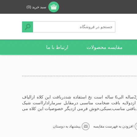
سبد خرید
(0)
مقایسه محصولات
ارتباط با ما
کلاه بافتنی بچه گانه قابل استفاده از2ساله الی6 ساله است نخ استفاده شددربافت این کلاه ازالیاف
 ازدولایه بافت ضخامت مناسبی درمقابل سرمارادارااست شیک
افتی مناسب,سبکی,خوش فرمی ازدیگر خصوصیات این کلاه می
افزودن به فهرست مقایسه
پیشنهاد به دوستان