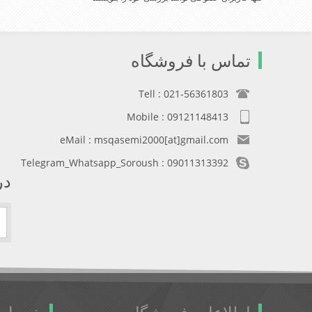
تماس با فروشگاه
Tell : 021-56361803
Mobile : 09121148413
eMail : msqasemi2000[at]gmail.com
Telegram_Whatsapp_Soroush : 09011313392
در